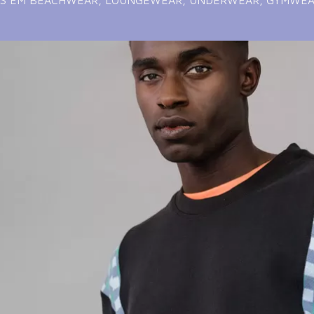
S EM BEACHWEAR, LOUNGEWEAR, UNDERWEAR, GYMWEAR